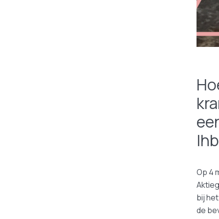
Hoe
kra
een
lh
Op 4 
Aktie
bij he
de bev