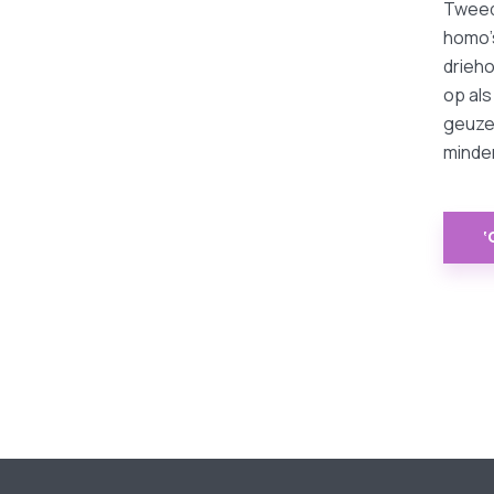
Tweed
homo’s
drieho
op als
geuzen
minde
‘