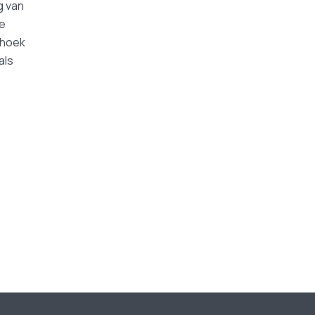
g van
ze
ehoek
als