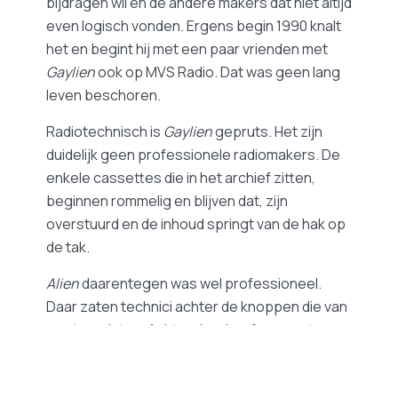
bijdragen wil en de andere makers dat niet altijd
even logisch vonden. Ergens begin 1990 knalt
het en begint hij met een paar vrienden met
Gaylien
ook op MVS Radio. Dat was geen lang
leven beschoren.
Radiotechnisch is
Gaylien
gepruts. Het zijn
duidelijk geen professionele radiomakers. De
enkele cassettes die in het archief zitten,
beginnen rommelig en blijven dat, zijn
overstuurd en de inhoud springt van de hak op
de tak.
Alien
daarentegen was wel professioneel.
Daar zaten technici achter de knoppen die van
wanten wisten. Achter de microfoons zaten
mensen die ik later als radiomakers in het
archief van de Wereldomroep vond of die er