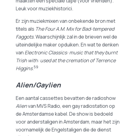
maakten een speciale tape (voor vrienden).
Leuk voor muziekhistorici.
Er zijn muziekmixen van onbekende bron met
titels als
The Four A.M. Mix for Bad-tempered
Faggots
. Waarschijnlijk zal in de brieven wel de
uiteindelijke maker opduiken. En wat te denken
van
Electronic Classics: music that they burnt
Trish with: used at the cremation of Terrence
59
Higgins
.
Alien/Gaylien
Een aantal cassettes bevatten de radioshow
Alien
van MVS Radio, een gay radiostation op
de Amsterdamse kabel. De show is bedoeld
voor anderstaligen in Amsterdam, maar het zijn
voornamelijk de Engelstaligen die de dienst